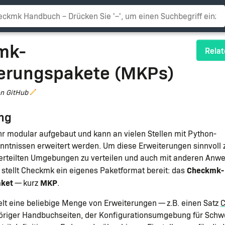
mk-
Relat
erungspakete (MKPs)
on GitHub
ung
r modular aufgebaut und kann an vielen Stellen mit Python-
ntnissen erweitert werden. Um diese Erweiterungen sinnvoll 
verteilten Umgebungen zu verteilen und auch mit anderen Anw
Checkmk-
stellt Checkmk ein eigenes Paketformat bereit: das
aket
MKP
— kurz
.
t eine beliebige Menge von Erweiterungen — z.B. einen Satz
C
höriger Handbuchseiten, der Konfigurationsumgebung für Schw