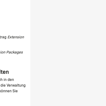
ntrag
Extension
ion Packages
lten
ch in den
 die Verwaltung
 können Sie