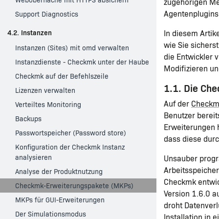
zugehörigen Met
Agentenplugins
Support Diagnostics
4.2. Instanzen
In diesem Artik
wie Sie sichers
Instanzen (Sites) mit omd verwalten
die Entwickler
Instanzdienste - Checkmk unter der Haube
Modifizieren u
Checkmk auf der Befehlszeile
1.1. Die Ch
Lizenzen verwalten
Auf der
Checkm
Verteiltes Monitoring
Benutzer bereit
Backups
Erweiterungen 
Passwortspeicher (Password store)
dass diese durc
Konfiguration der Checkmk Instanz
analysieren
Unsauber progr
Arbeitsspeicher
Analyse der Produktnutzung
Checkmk entwick
Checkmk-Erweiterungspakete (MKPs)
Version 1.6.0 a
MKPs für GUI-Erweiterungen
droht Datenver
Der Simulationsmodus
Installation in e