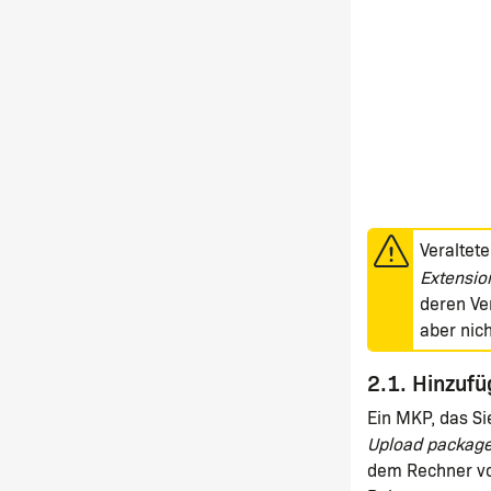
Veraltet
Extensio
deren Ve
aber nich
2.1. Hinzuf
Ein MKP, das S
Upload packag
dem Rechner vo