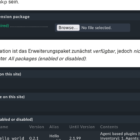
sein.
mkp
lation ist das Erweiterungspaket zunächst
verfügbar
, jedoch
nic
nter
All packages (enabled or disabled)
: