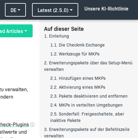
Unsere KI-Richtlinie
DE
Latest (2.5.0)
Auf dieser Seite
ed Articles
1. Einleitung
1.1. Die Checkmk Exchange
1.2. Werkzeuge für MKPs
2. Erweiterungspakete über das Setup-Menü
verwalten
2.1. Hinzufügen eines MKPs
2.2. Aktivierung eines MKPs
zu verwalten,
2.3. Pakete deaktivieren und entfernen
endern
2.4. MKPs in verteilten Umgebungen
2.5. Sonderfall: Freigeschaltete, aber
inaktive Pakete
heck-Plugins
3. Erweiterungspakete auf der Befehlszeile
ellwerte und
verwalten