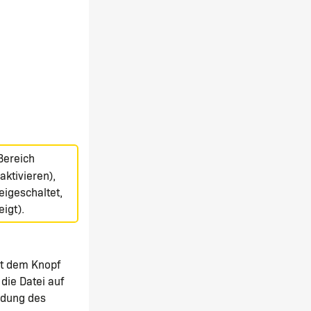
 Bereich
aktivieren),
eigeschaltet,
igt).
it dem Knopf
ie Datei auf
ndung des