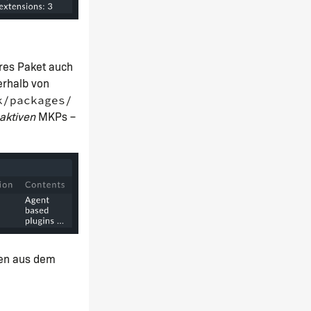
res Paket auch
erhalb von
k/packages/
aktiven
MKPs –
nen aus dem