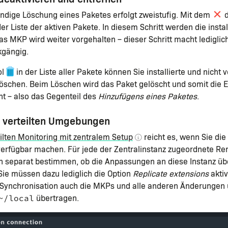
ändige Löschung eines Paketes erfolgt zweistufig. Mit dem
d
er Liste der aktiven Pakete. In diesem Schritt werden die instal
das MKP wird weiter vorgehalten – dieser Schritt macht lediglic
gängig.
ol
in der Liste aller Pakete können Sie installierte und nicht
öschen. Beim Löschen wird das Paket gelöscht und somit die 
nt – also das Gegenteil des
Hinzufügens eines Paketes
.
n verteilten Umgebungen
ilten Monitoring mit zentralem Setup
reicht es, wenn Sie die
verfügbar machen. Für jede der Zentralinstanz zugeordnete Re
n separat bestimmen, ob die Anpassungen an diese Instanz üb
Sie müssen dazu lediglich die Option
Replicate extensions
akti
 Synchronisation auch die MKPs und alle anderen Änderungen 
übertragen.
~/local