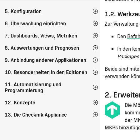
5. Konfiguration
1.2. Werkze
6. Überwachung einrichten
Zur Verwaltung
7. Dashboards, Views, Metriken
Den
Befeh
8. Auswertungen und Prognosen
In den ko
Packages
9. Anbindung anderer Applikationen
Beide sind mit
10. Besonderheiten in den Editionen
verwenden könn
11. Automatisierung und
Programmierung
2. Erweit
12. Konzepte
Die Mö
kommer
13. Die Checkmk Appliance
der M
MKPs hinzufügen