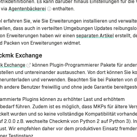
rikdefinitionen. Es kann darüber hinaus Einstellungen für die 
 via
Agentenbäckerei
enthalten.
el erfahren Sie, wie Sie Erweiterungen installieren und verwalt
tellen, dass auch in verteilten Umgebungen Updates reibungslo
 von Erweiterungen haben wir einen
separaten Artikel
erstellt, 
nd Packen von Erweiterungen widmet.
eckmk Exchange
k Exchange
können Plugin-Programmierer Pakete für ande
stellen und untereinander austauschen. Von dort können Sie k
herunterladen und verwenden. Beachten Sie bei Paketen von d
h andere Benutzer freiwillig und ohne jede Garantie bereitgest
ammierte Plugins können zu erhöhter Last und erhöhtem
bedarf führen. Zudem ist es möglich, dass MKPs für ältere Ve
elt wurden und so keine vollständige Kompatibilität vorhande
uf 2.0.0 z.B. wechselte Checkmk von Python 2 auf Python 3). I
lust. Wir empfehlen daher vor dem produktiven Einsatz fremde
iner Testinstanz.