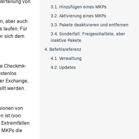
Verteilung von
3.1. Hinzufügen eines MKPs
3.2. Aktivierung eines MKPs
en, aber auch
3.3. Pakete deaktivieren und entfernen
s laufen. Für
3.4. Sonderfall: Freigeschaltete, aber
der sich dem
inaktive Pakete
4. Befehlsreferenz
4.1. Verwaltung
re Checkmk-
4.2. Updates
ostenlos
er Exchange,
ellt werden.
rsionen von
n ist (von
n Extremfällen
r MKPs die