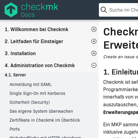
Check
1. Willkommen bei Checkmk
Erweit
2. Leitfaden für Einsteiger
3. Installation
Create an issue 
4. Administration von Checkmk
1. Einleit
4.1. Server
Checkmk ist seh
Anmeldung mit SAML
Programmierken
Single Sign-On mit Kerberos
innerhalb von 
Sicherheit (Security)
auszutauschen, 
Das eigene System überwachen
Erweiterungsp
Zertifikate in Checkmk im Überblick
Ein MKP sammel
Ports
inklusive zuge
Weboberfläche mit HTTPS absichern