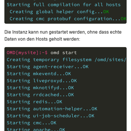
Starting full compilation for all hosts
 Creating global helper config...
OK
 Creating cmc protobuf configuration...
OK
Die Instanz kann nun gestartet werden, ohne dass echte
Daten von den Hosts geholt werden:
OMD[mysite]:~$ 
omd
start
Creating temporary filesystem /omd/sites/m
Starting agent-receiver...OK
Starting mkeventd...OK
Starting liveproxyd...OK
Starting mknotifyd...OK
Starting rrdcached...OK
Starting redis...OK
Starting automation-helper...OK
Starting ui-job-scheduler...OK
Starting cmc...OK
Starting apache...OK