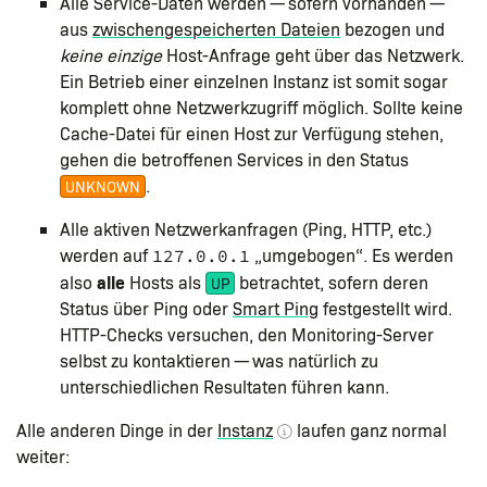
Alle Service-Daten werden — sofern vorhanden —
aus
zwischengespeicherten Dateien
bezogen und
keine einzige
Host-Anfrage geht über das Netzwerk.
Ein Betrieb einer einzelnen Instanz ist somit sogar
komplett ohne Netzwerkzugriff möglich. Sollte keine
Cache-Datei für einen Host zur Verfügung stehen,
gehen die betroffenen Services in den Status
.
UNKNOWN
Alle aktiven Netzwerkanfragen (Ping, HTTP, etc.)
werden auf
„umgebogen“. Es werden
127.0.0.1
alle
also
Hosts als
betrachtet, sofern deren
UP
Status über Ping oder
Smart Ping
festgestellt wird.
HTTP-Checks versuchen, den Monitoring-Server
selbst zu kontaktieren — was natürlich zu
unterschiedlichen Resultaten führen kann.
Alle anderen Dinge in der
Instanz
laufen ganz normal
weiter: