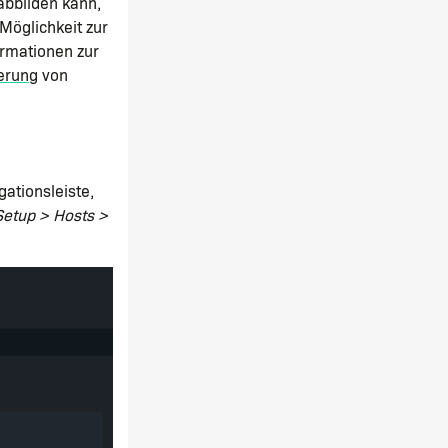
 abbilden kann,
Möglichkeit zur
rmationen zur
ierung
von
gationsleiste,
Setup > Hosts >