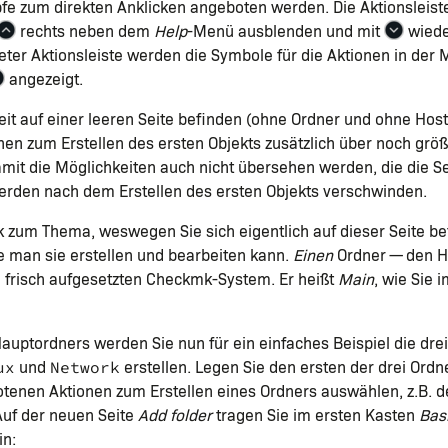
fe zum direkten Anklicken angeboten werden. Die Aktionsleist
rechts neben dem
Help
-Menü ausblenden und mit
wiede
ter Aktionsleiste werden die Symbole für die Aktionen in der 
angezeigt.
zeit auf einer leeren Seite befinden (ohne Ordner und ohne Hos
nen zum Erstellen des ersten Objekts zusätzlich über noch grö
it die Möglichkeiten auch nicht übersehen werden, die die Sei
erden nach dem Erstellen des ersten Objekts verschwinden.
 zum Thema, weswegen Sie sich eigentlich auf dieser Seite be
 man sie erstellen und bearbeiten kann.
Einen
Ordner — den 
m frisch aufgesetzten Checkmk-System. Er heißt
Main
, wie Sie i
auptordners werden Sie nun für ein einfaches Beispiel die dre
und
erstellen. Legen Sie den ersten der drei Ordn
ux
Network
tenen Aktionen zum Erstellen eines Ordners auswählen, z.B. d
Auf der neuen Seite
Add folder
tragen Sie im ersten Kasten
Basi
n: