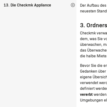
13. Die Checkmk Appliance
Der Aufbau des 
neuesten Stand 
3. Ordners
Checkmk verwal
dem, was Sie vo
überwachen, mag
das Überwachen
die halbe Miete
Bevor Sie die e
Gedanken über d
eigene Übersich
verwendet werde
definiert werde
vererbt
werden. 
Umgebungen ele