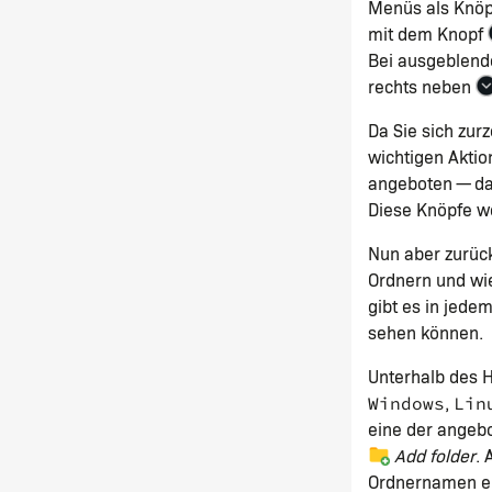
Menüs als Knöp
mit dem Knopf
Bei ausgeblende
rechts neben
Da Sie sich zur
wichtigen Aktio
angeboten — dam
Diese Knöpfe w
Nun aber zurück
Ordnern und wie
gibt es in jede
sehen können.
Unterhalb des H
,
Windows
Lin
eine der angebo
Add folder
. 
Ordnernamen ei