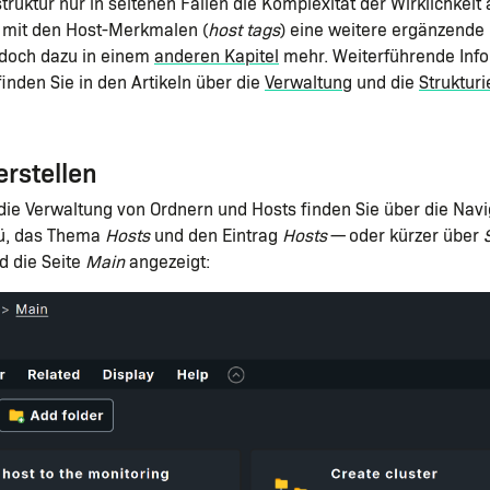
truktur nur in seltenen Fällen die Komplexität der Wirklichkeit
 mit den Host-Merkmalen (
host tags
) eine weitere ergänzende 
 doch dazu in einem
anderen Kapitel
mehr. Weiterführende Info
finden Sie in den Artikeln über die
Verwaltung
und die
Struktur
erstellen
 die Verwaltung von Ordnern und Hosts finden Sie über die Navi
ü, das Thema
Hosts
und den Eintrag
Hosts
— oder kürzer über
d die Seite
Main
angezeigt: