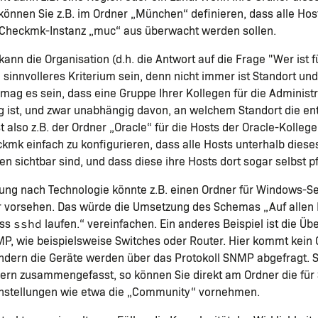
können Sie z.B. im Ordner „München“ definieren, dass alle Hos
 Checkmk-Instanz „muc“ aus überwacht werden sollen.
kann die Organisation (d.h. die Antwort auf die Frage "Wer ist 
n sinnvolleres Kriterium sein, denn nicht immer ist Standort u
 mag es sein, dass eine Gruppe Ihrer Kollegen für die Administ
ig ist, und zwar unabhängig davon, an welchem Standort die e
st also z.B. der Ordner „Oracle“ für die Hosts der Oracle-Kolle
eckmk einfach zu konfigurieren, dass alle Hosts unterhalb diese
gen sichtbar sind, und dass diese ihre Hosts dort sogar selbst 
rung nach Technologie könnte z.B. einen Ordner für Windows-S
er vorsehen. Das würde die Umsetzung des Schemas „Auf allen 
ess
laufen.“ vereinfachen. Ein anderes Beispiel ist die 
sshd
MP, wie beispielsweise Switches oder Router. Hier kommt kei
ndern die Geräte werden über das Protokoll SNMP abgefragt. S
nern zusammengefasst, so können Sie direkt am Ordner die fü
nstellungen wie etwa die „Community“ vornehmen.