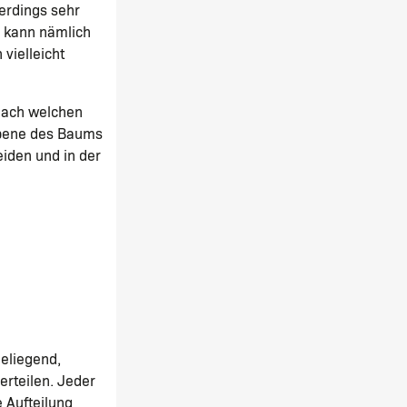
erdings sehr
r kann nämlich
vielleicht
 nach welchen
 Ebene des Baums
eiden und in der
heliegend,
rteilen. Jeder
 Aufteilung