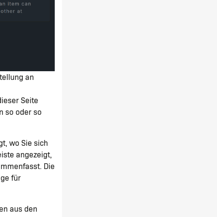
tellung an
ieser Seite
n so oder so
t, wo Sie sich
iste angezeigt,
ammenfasst. Die
ge für
nen aus den