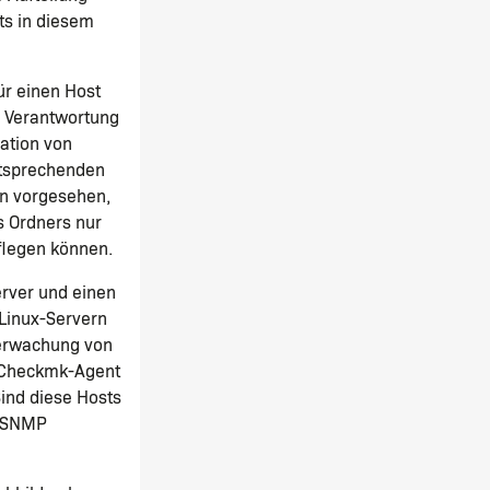
ts in diesem
für einen Host
nd Verantwortung
ration von
ntsprechenden
gen vorgesehen,
s Ordners nur
pflegen können.
erver und einen
Linux-Servern
Überwachung von
n Checkmk-Agent
ind diese Hosts
r SNMP