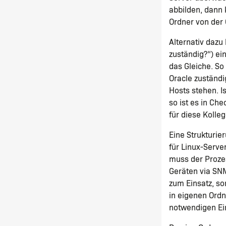
abbilden, dann 
Ordner von der
Alternativ dazu 
zuständig?“) ei
das Gleiche. So
Oracle zuständ
Hosts stehen. I
so ist es in Ch
für diese Kolle
Eine Strukturie
für Linux-Serv
muss der Proz
Geräten via SN
zum Einsatz, so
in eigenen Ord
notwendigen Ei