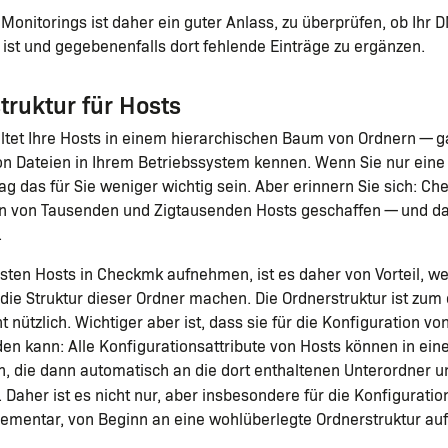
Monitorings ist daher ein guter Anlass, zu überprüfen, ob Ihr 
ist und gegebenenfalls dort fehlende Einträge zu ergänzen.
truktur für Hosts
tet Ihre Hosts in einem hierarchischen Baum von Ordnern — g
n Dateien in Ihrem Betriebssystem kennen. Wenn Sie nur eine
 das für Sie weniger wichtig sein. Aber erinnern Sie sich: Che
 von Tausenden und Zigtausenden Hosts geschaffen — und da
.
rsten Hosts in Checkmk aufnehmen, ist es daher von Vorteil, we
ie Struktur dieser Ordner machen. Die Ordnerstruktur ist zum e
t nützlich. Wichtiger aber ist, dass sie für die Konfiguration 
n kann: Alle Konfigurationsattribute von Hosts können in ei
n, die dann automatisch an die dort enthaltenen Unterordner u
Daher ist es nicht nur, aber insbesondere für die Konfiguratio
mentar, von Beginn an eine wohlüberlegte Ordnerstruktur auf