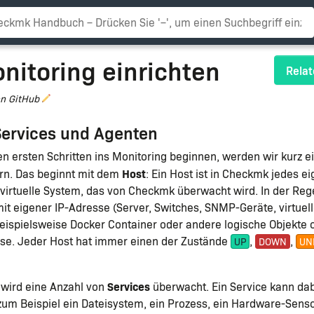
nitoring einrichten
Relat
on GitHub
Services und Agenten
en ersten Schritten ins Monitoring beginnen, werden wir kurz e
Host
ern. Das beginnt mit dem
: Ein Host ist in Checkmk jedes e
virtuelle System, das von Checkmk überwacht wird. In der Reg
it eigener IP-Adresse (Server, Switches, SNMP-Geräte, virtuel
eispielsweise Docker Container oder andere logische Objekte 
sse. Jeder Host hat immer einen der Zustände
,
,
UP
DOWN
UN
Services
 wird eine Anzahl von
überwacht. Ein Service kann dab
zum Beispiel ein Dateisystem, ein Prozess, ein Hardware-Sens