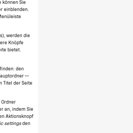
e können Sie
r einblenden.
Menüleiste
ts), werden die
ßere Knöpfe
te bietet.
finden: den
Hauptordner —
m Titel der Seite
i Ordner
er an, indem Sie
en Aktionsknopf
c settings
den