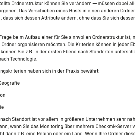
tellte Ordnerstruktur können Sie verändern — müssen dabei all
orgehen. Das Verschieben eines Hosts in einen anderen Ordne
, dass sich dessen Attribute ändern, ohne dass Sie sich dessen 
 Frage beim Aufbau einer für Sie sinnvollen Ordnerstruktur ist,
ie Ordner organisieren möchten. Die Kriterien können in jeder
 können Sie z.B. in der ersten Ebene nach Standorten untersch
nach Technologie.
gskriterien haben sich in der Praxis bewährt:
Geografie
ion
ie
 nach Standort ist vor allem in größeren Unternehmen sehr na
ann, wenn Sie das Monitoring über mehrere Checkmk-Server ve
t dann z.B. eine Region oder ein Land. Wenn Ihre Ordner diese