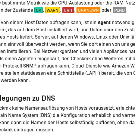
ne bestimmte Metrik wie die CPU-Auslastung oder die RAM-Nut
nen der Zustände
,
,
,
oder
.
OK
WARN
CRIT
UNKNOWN
PEND
Agent
von einem Host Daten abfragen kann, ist ein
notwendig. 
m, das auf dem Host installiert wird, und Daten über den Zust
es Hosts liefert. Server, auf denen Windows, Linux oder Unix l
n sinnvoll überwacht werden, wenn Sie dort einen von uns ge
 installieren. Bei Netzwerkgeräten und vielen Appliances hat
eits einen Agenten eingebaut, den Checkmk ohne Weiteres mit
en Protokoll SNMP abfragen kann. Cloud-Dienste wie Amazon W
e stellen stattdessen eine Schnittstelle („API“) bereit, die vo
 werden kann.
rlegungen zu DNS
kmk keine Namensauflösung von Hosts voraussetzt, erleichter
ain Name System (DNS) die Konfiguration erheblich und vermei
ann dann die Namen der Hosts selbständig auflösen, ohne das
eckmk eintragen müssen.