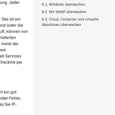
zung. Jeder
6.1. Windows überwachen
6.2. Mit SNMP überwachen
Das ist ein
6.3. Cloud, Container und virtuelle
Maschinen überwachen
and (oder die
äuft, können von
lieferten
 meist der
 dem
eb Services
n Checkmk per
t ein gut
det Fehler,
s Sie IP-