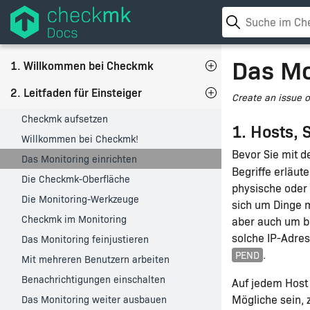
Das Mo
1. Willkommen bei Checkmk
2. Leitfaden für Einsteiger
Create an issue 
Checkmk aufsetzen
1. Hosts, 
Willkommen bei Checkmk!
Bevor Sie mit d
Das Monitoring einrichten
Begriffe erläut
Die Checkmk-Oberfläche
physische oder 
Die Monitoring-Werkzeuge
sich um Dinge m
Checkmk im Monitoring
aber auch um b
solche IP-Adre
Das Monitoring feinjustieren
.
PEND
Mit mehreren Benutzern arbeiten
Benachrichtigungen einschalten
Auf jedem Host
Mögliche sein, 
Das Monitoring weiter ausbauen