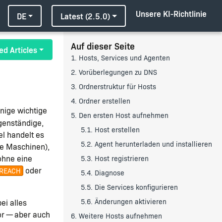
Unsere KI-Richtlinie
DE
Latest (2.5.0)
Auf dieser Seite
ed Articles
1. Hosts, Services und Agenten
2. Vorüberlegungen zu DNS
3. Ordnerstruktur für Hosts
4. Ordner erstellen
inige wichtige
5. Den ersten Host aufnehmen
igenständige,
5.1. Host erstellen
el handelt es
5.2. Agent herunterladen und installieren
le Maschinen),
ohne eine
5.3. Host registrieren
oder
REACH
5.4. Diagnose
5.5. Die Services konfigurieren
5.6. Änderungen aktivieren
ei alles
or — aber auch
6. Weitere Hosts aufnehmen