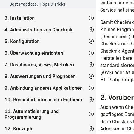
einfach nur ei
Best Practices, Tipps & Tricks
Service hat ei
3. Installation
Damit Checkmk 
4. Administration von Checkmk
kleines Program
„Gesundheit“) d
5. Konfiguration
Checkmk nur dan
Checkmk-Agenten
6. Überwachung einrichten
Hersteller ber
7. Dashboards, Views, Metriken
standardisiert
(AWS) oder Azur
8. Auswertungen und Prognosen
HTTP abgefragt
9. Anbindung anderer Applikationen
2. Vorübe
10. Besonderheiten in den Editionen
Auch wenn Chec
11. Automatisierung und
gepflegtes Dom
Programmierung
denn Checkmk k
12. Konzepte
Adressen in Ch