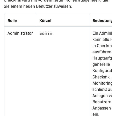
Sie einem neuen Benutzer zuweisen:
Rolle
Kürzel
Bedeutung
Administrator
Ein Administ
admin
kann alle Fu
in Checkmk
ausführen. S
Hauptaufgabe
generelle
Konfiguratio
ni
Checkmk,
Monitoring. 
schließt auc
Anlegen von
Benutzern u
Anpassen vo
ein.