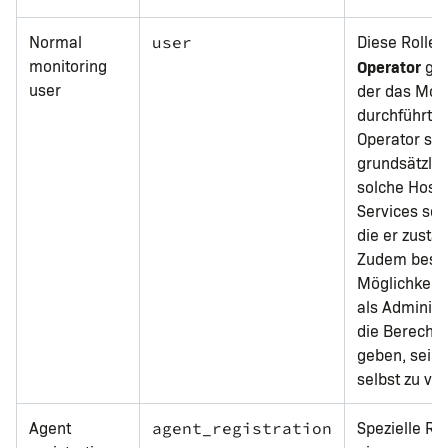
Normal
Diese Rolle i
user
monitoring
Operator
ged
user
der das Moni
durchführt. 
Operator sol
grundsätzlic
solche Host
Services seh
die er zustän
Zudem beste
Möglichkeit,
als Administ
die Berecht
geben, sein
selbst zu ve
Agent
Spezielle Rol
agent_registration