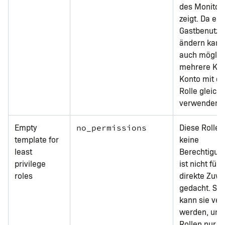
des Monitor
zeigt. Da ein
Gastbenutzer
ändern kann,
auch möglic
mehrere Kol
Konto mit di
Rolle gleichz
verwenden.
Empty
Diese Rolle 
no_permissions
template for
keine
least
Berechtigung
privilege
ist nicht für 
roles
direkte Zuw
gedacht. Sta
kann sie ve
werden, um
Rollen nur m