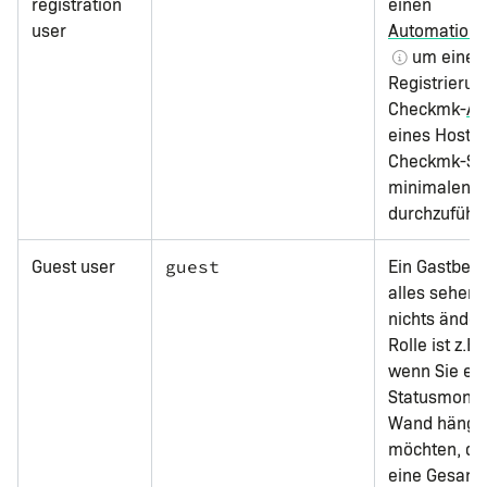
registration
einen
user
Automations
um eine
Registrierun
Checkmk-
Ag
eines Hosts
Checkmk-Ser
minimalen R
durchzuführ
Guest user
Ein Gastbenu
guest
alles sehen,
nichts änder
Rolle ist z.B.
wenn Sie ei
Statusmonito
Wand hänge
möchten, de
eine Gesamt